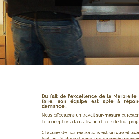
Du fait de l’excellence de la
Marbrerie 
faire
, son équipe est apte à répond
demande…
Nous effectuons un travail
sur-mesure
et resto
la conception à la réalisation finale de tout proje
Chacune de nos réalisations est
unique
et
ada
tout en s’élaborant dans une approche personn