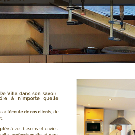
De Villa
dans
son savoir-
re à n’importe quelle
ns à
l’écoute de nos clients
, de
t.
ptée
à vos besoins et envies,
elle, professionnelle et dans